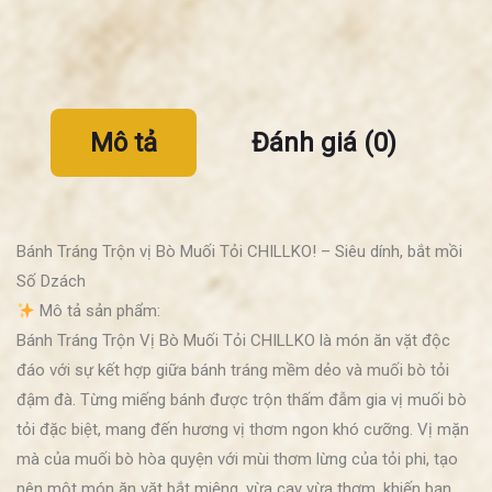
Mô tả
Đánh giá (0)
Bánh Tráng Trộn vị Bò Muối Tỏi CHILLKO! – Siêu dính, bắt mồi
Số Dzách
Mô tả sản phẩm:
Bánh Tráng Trộn Vị Bò Muối Tỏi CHILLKO là món ăn vặt độc
đáo với sự kết hợp giữa bánh tráng mềm dẻo và muối bò tỏi
đậm đà. Từng miếng bánh được trộn thấm đẫm gia vị muối bò
tỏi đặc biệt, mang đến hương vị thơm ngon khó cưỡng. Vị mặn
mà của muối bò hòa quyện với mùi thơm lừng của tỏi phi, tạo
nên một món ăn vặt bắt miệng, vừa cay vừa thơm, khiến bạn