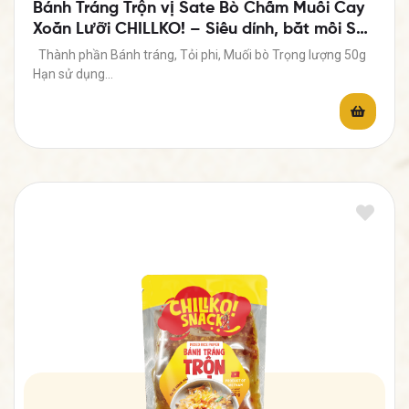
Bánh Tráng Trộn vị Sate Bò Chấm Muối Cay
Xoắn Lưỡi CHILLKO! – Siêu dính, bắt mồi Số
Dzách
Thành phần Bánh tráng, Tỏi phi, Muối bò Trọng lượng 50g
Hạn sử dụng…