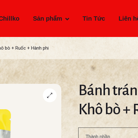
Chillko
Sản phẩm
Tin Tức
Liên h
hô bò + Ruốc + Hành phi
Bánh trán
Khô bò + 
Thành phần