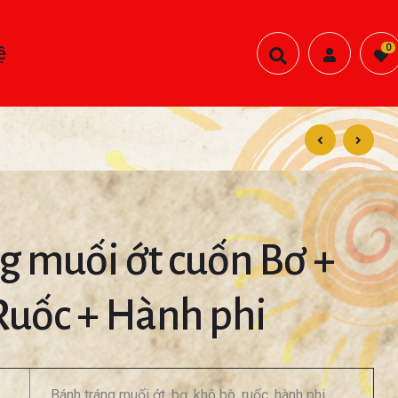
0
ệ
g muối ớt cuốn Bơ +
Ruốc + Hành phi
Bánh tráng muối ớt, bơ, khô bò, ruốc, hành phi