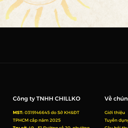
Công ty TNHH CHILLKO
Về chún
MST:
0319146645 do Sở KH&ĐT
Giới thiệu
TPHCM cấp năm 2025
Tuyển dụn
Trụ sở:
49 – 51 Đường số 20, phường
Câu hỏi t