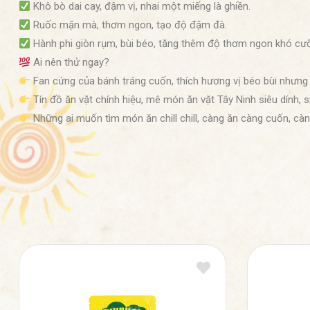
Khô bò dai cay, đậm vị, nhai một miếng là ghiền.
Ruốc mặn mà, thơm ngon, tạo độ đậm đà.
Hành phi giòn rụm, bùi béo, tăng thêm độ thơm ngon khó cư
Ai nên thử ngay?
Fan cứng của bánh tráng cuốn, thích hương vị béo bùi nhưng
Tín đồ ăn vặt chính hiệu, mê món ăn vặt Tây Ninh siêu dính, s
Những ai muốn tìm món ăn chill chill, càng ăn càng cuốn, càn