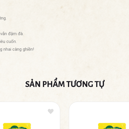
ỡng.
 vẫn đậm đà.
iêu cuốn.
g nhai càng ghiền!
SẢN PHẨM TƯƠNG TỰ