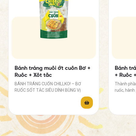
Bánh tráng muối ớt cuốn Bơ +
Bánh tr
Ruốc + Xốt tắc
+ Ruốc 
BÁNH TRÁNG CUỐN CHILLKO! – BƠ
Thành phần
RUỐC SỐT TẮC SIÊU DÍNH BÙNG VỊ
ruốc, hành