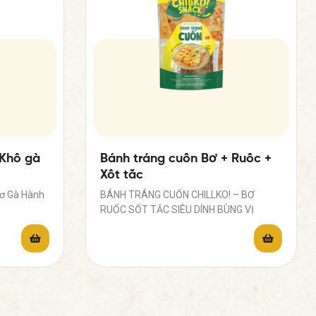
 Khô gà
Bánh tráng cuốn Bơ + Ruốc +
Xốt tắc
Bơ Gà Hành
BÁNH TRÁNG CUỐN CHILLKO! – BƠ
RUỐC SỐT TẮC SIÊU DÍNH BÙNG VỊ