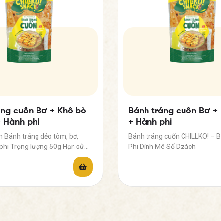
áng cuốn Bơ + Khô bò
Bánh tráng cuốn Bơ +
+ Hành phi
+ Hành phi
 Bánh tráng dẻo tôm, bơ,
Bánh tráng cuốn CHILLKO! – 
 phi Trọng lượng 50g Hạn sử…
Phi Dính Mê Số Dzách