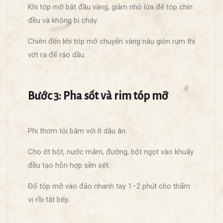
Khi tóp mỡ bắt đầu vàng, giảm nhỏ lửa để tóp chín
đều và không bị cháy.
Chiên đến khi tóp mỡ chuyển vàng nâu giòn rụm thì
vớt ra để ráo dầu.
Bước 3: Pha sốt và rim tóp mỡ
Phi thơm tỏi băm với ít dầu ăn.
Cho ớt bột, nước mắm, đường, bột ngọt vào khuấy
đều tạo hỗn hợp sền sệt.
Đổ tóp mỡ vào đảo nhanh tay 1–2 phút cho thấm
vị rồi tắt bếp.