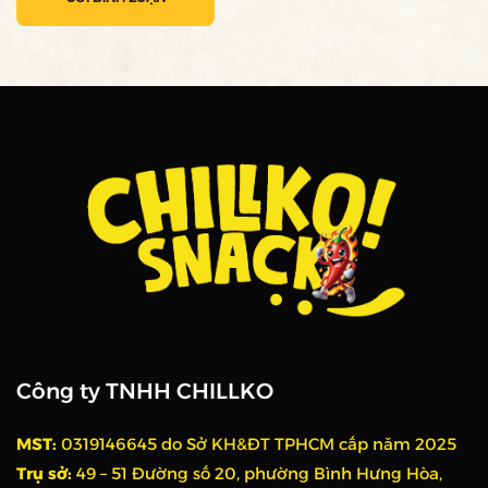
Công ty TNHH CHILLKO
MST:
0319146645 do Sở KH&ĐT TPHCM cấp năm 2025
Trụ sở:
49 – 51 Đường số 20, phường Bình Hưng Hòa,