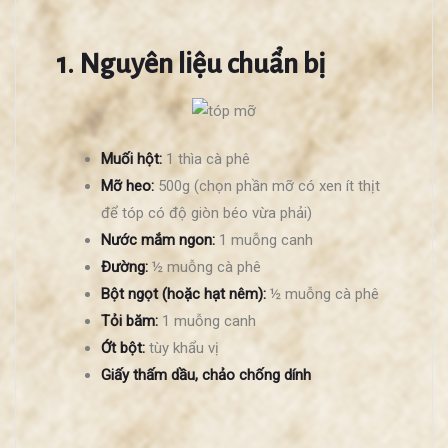
1. Nguyên liệu chuẩn bị
Muối hột:
1 thìa cà phê
Mỡ heo:
500g (chọn phần mỡ có xen ít thịt
để tóp có độ giòn béo vừa phải)
Nước mắm ngon:
1 muỗng canh
Đường:
½ muỗng cà phê
Bột ngọt (hoặc hạt nêm):
½ muỗng cà phê
Tỏi băm:
1 muỗng canh
Ớt bột:
tùy khẩu vị
Giấy thấm dầu, chảo chống dính