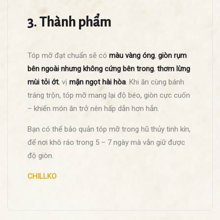
3. Thành phẩm
Tóp mỡ đạt chuẩn sẽ có
màu vàng óng
,
giòn rụm
bên ngoài nhưng không cứng bên trong
,
thơm lừng
mùi tỏi ớt
, vị
mặn ngọt hài hòa
. Khi ăn cùng bánh
tráng trộn, tóp mỡ mang lại độ béo, giòn cực cuốn
– khiến món ăn trở nên hấp dẫn hơn hẳn.
Bạn có thể bảo quản tóp mỡ trong hũ thủy tinh kín,
để nơi khô ráo trong 5 – 7 ngày mà vẫn giữ được
độ giòn.
CHILLKO