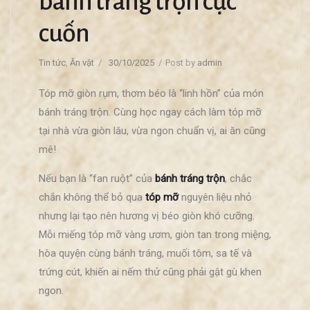
bánh tráng trộn cực
cuốn
Tin tức
,
Ăn vặt
30/10/2025
Post by
admin
Tóp mỡ giòn rụm, thơm béo là “linh hồn” của món
bánh tráng trộn. Cùng học ngay cách làm tóp mỡ
tại nhà vừa giòn lâu, vừa ngon chuẩn vị, ai ăn cũng
mê!
Nếu bạn là “fan ruột” của
bánh tráng trộn
, chắc
chắn không thể bỏ qua
tóp mỡ
nguyên liệu nhỏ
nhưng lại tạo nên hương vị béo giòn khó cưỡng.
Mỗi miếng tóp mỡ vàng ươm, giòn tan trong miệng,
hòa quyện cùng bánh tráng, muối tôm, sa tế và
trứng cút, khiến ai nếm thử cũng phải gật gù khen
ngon.